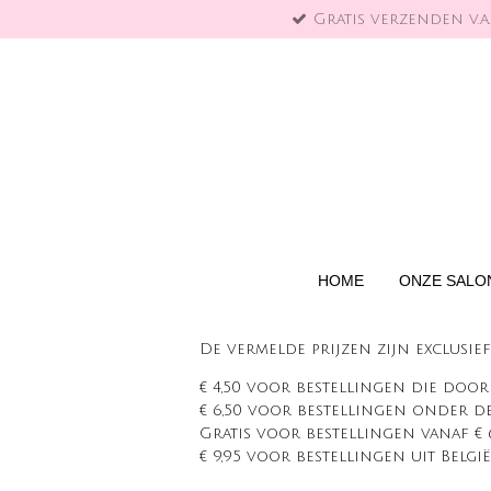
Gratis verzenden v.a.
Ga
direct
naar
de
hoofdinhoud
HOME
ONZE SALO
De vermelde prijzen zijn exclusi
€ 4,50 voor bestellingen die door
€ 6,50 voor bestellingen onder de 
Gratis voor bestellingen vanaf €
€ 9,95 voor bestellingen uit België