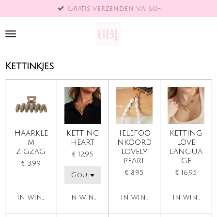
Gratis verzenden v.a. 60,-
Ga
direct
naar
de
hoofdinhoud
Kettinkjes
Haarkle
ketting
Telefoo
Ketting
m
heart
nkoord
love
zigzag
lovely
langua
€ 12,95
pearl
ge
€ 3,99
€ 8,95
€ 16,95
In winkelwagen
In winkelwagen
In winkelwagen
In winkelw