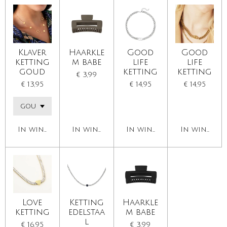
Klaver
Haarkle
Good
Good
ketting
m babe
life
life
goud
ketting
ketting
€ 3,99
€ 13,95
€ 14,95
€ 14,95
In winkelwagen
In winkelwagen
In winkelwagen
In winkelw
Love
Ketting
Haarkle
ketting
edelstaa
m babe
l
€ 16,95
€ 3,99