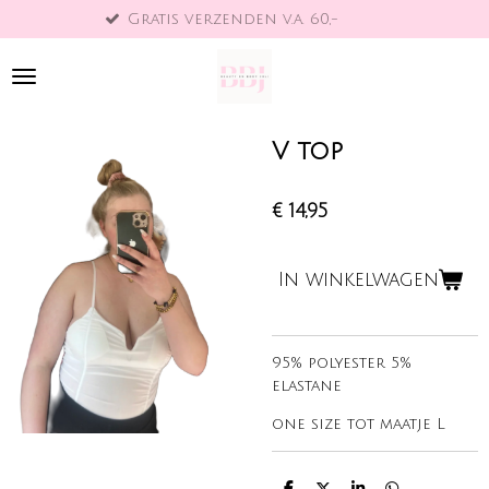
Gratis verzenden v.a. 60,-
B
Ga
direct
naar
de
hoofdinhoud
V top
€ 14,95
In winkelwagen
95% polyester 5%
elastane
one size tot maatje L