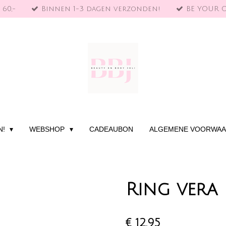
 60,-
Binnen 1-3 dagen verzonden!
BE YOUR 
N!
WEBSHOP
CADEAUBON
ALGEMENE VOORWA
Ring vera
€ 12,95