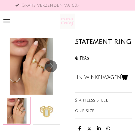
erzenden v.a. 60,-
Binnen 1-
Ga
direct
naar
de
hoofdinhoud
Statement ring
€ 11,95
In winkelwagen
Stainless steel
one size
D
D
S
D
e
e
h
e