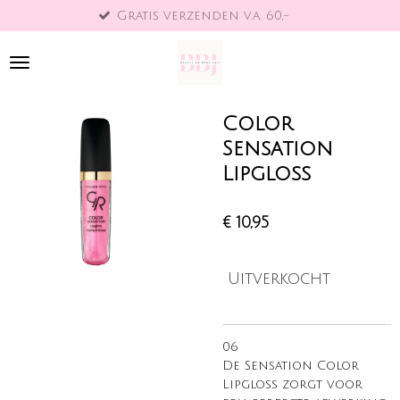
Gratis verzenden v.a. 60,-
Ga
direct
naar
de
hoofdinhoud
Color
Sensation
Lipgloss
€ 10,95
Uitverkocht
06
De Sensation Color
Lipgloss zorgt voor