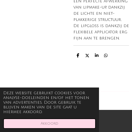
een perfecte afwerking
van lipmake-up, dankzij
de lichte en niet-
plakkerige structuur.
De lipgloss is dankzij de
flexibele applicator erg
fijn aan te brengen.
D
D
S
D
e
e
h
e
l
e
a
l
e
l
r
e
n
e
n
Deze website gebruikt cookies voor
analyse-doeleinden en/of het tonen
© 2021 - 2026 Beauty en Body Joli
van advertenties. Door gebruik te
blijven maken van de site gaat u
hiermee akkoord.
Akkoord
E-mailadres