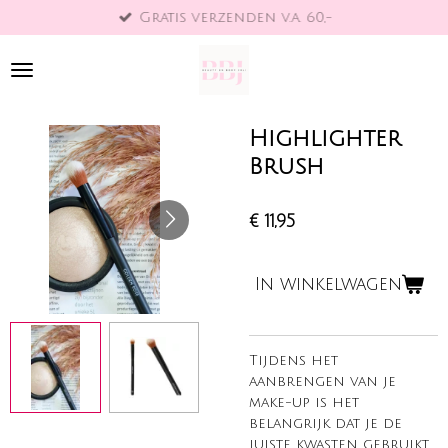
Gratis verzenden v.a. 60,-
Ga
direct
naar
de
hoofdinhoud
Highlighter
Brush
€ 11,95
In winkelwagen
Tijdens het
aanbrengen van je
make-up is het
belangrijk dat je de
juiste kwasten gebruikt.