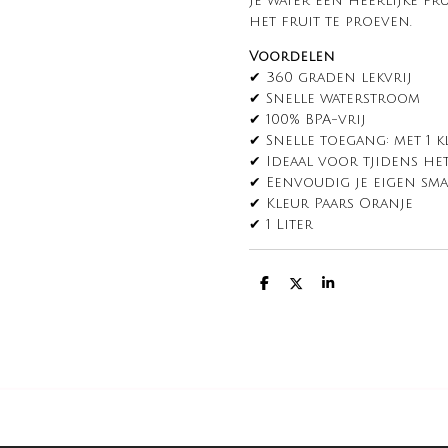
je water een heerlijke f
het fruit te proeven.
Voordelen
✔ 360 graden lekvrij
✔ Snelle waterstroom
✔ 100% BPA-vrij
✔ Snelle toegang: met 1 k
✔ Ideaal voor tjidens he
✔ Eenvoudig je eigen sm
✔ Kleur Paars Oranje
✔ 1 Liter
D
D
S
e
e
h
l
e
a
e
l
r
n
e