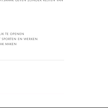
ruitsmaak geven zonder resten van
lik te openen
t sporten en werken.
aak maken