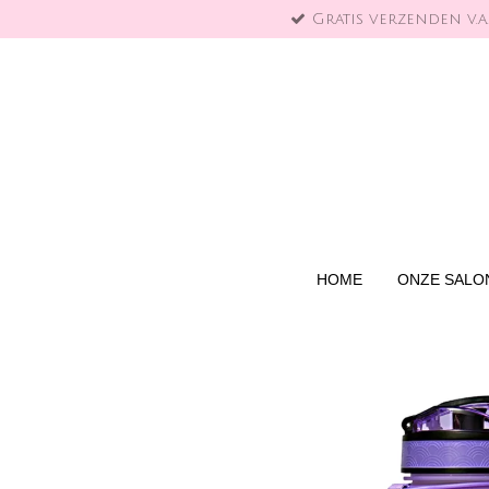
Gratis verzenden v.a.
Ga
direct
naar
de
hoofdinhoud
HOME
ONZE SALO