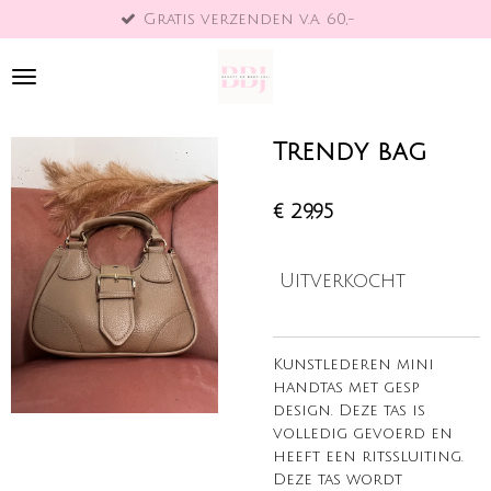
Gratis verzenden v.a. 60,-
B
Ga
direct
naar
de
hoofdinhoud
Trendy bag
€ 29,95
Uitverkocht
Kunstlederen mini
handtas met gesp
design. Deze tas is
volledig gevoerd en
heeft een ritssluiting.
Deze tas wordt