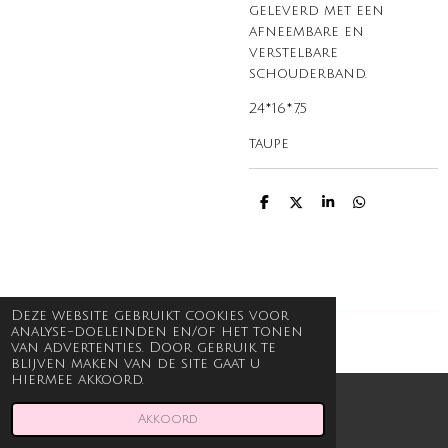
geleverd met een
afneembare en
verstelbare
schouderband.
24*16*7,5
taupe
D
D
S
D
e
e
h
e
l
e
a
l
e
l
r
e
n
e
n
Deze website gebruikt cookies voor
analyse-doeleinden en/of het tonen
© 2021 - 2026 Beauty en Body Joli
van advertenties. Door gebruik te
blijven maken van de site gaat u
hiermee akkoord.
Akkoord
E-mailadres