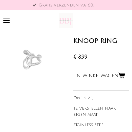
Gratis verzenden v.a. 60,-
Ga
direct
naar
de
hoofdinhoud
Knoop ring
€ 8,99
In winkelwagen
One size,
te verstellen naar
eigen maat
stainless steel