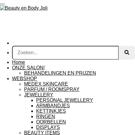
Ga
direct
naar
de
hoofdinhoud
Home
ONZE SALON!
BEHANDELINGEN EN PRIJZEN
WEBSHOP
MEDEX SKINCARE
PARFUM / ROOMSPRAY
JEWELLERY
PERSONAL JEWELLERY
ARMBANDJES
KETTINKJES
RINGEN
OORBELLEN
DISPLAYS
BEAUTY ITEMS