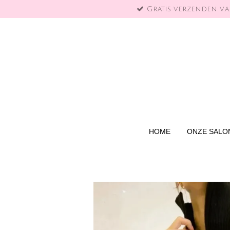
Gratis verzenden v.a.
Ga
direct
naar
de
hoofdinhoud
HOME
ONZE SALO