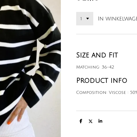
In winkelwag
Size and Fit
Matching:
36-42
Product info
Composition:
Viscose : 50
D
D
S
e
e
h
l
e
a
e
l
r