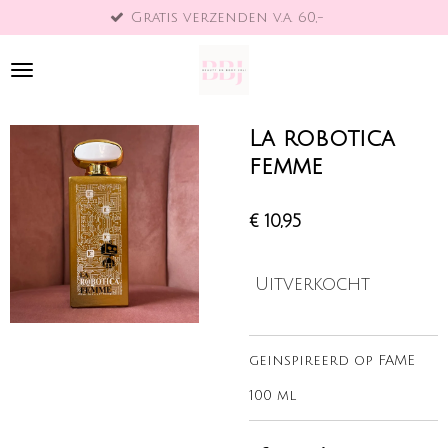
Gratis verzenden v.a. 60,-
Ga
direct
naar
de
hoofdinhoud
La robotica
femme
€ 10,95
Uitverkocht
geinspireerd op FAME
100 ml