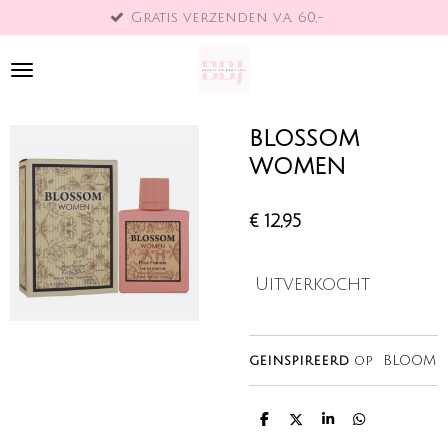
Gratis verzenden v.a. 60,-
Ga
direct
naar
de
hoofdinhoud
BLOSSOM
WOMEN
€ 12,95
Uitverkocht
geinspireerd
op BLOOM
D
D
S
D
e
e
h
e