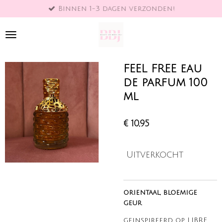
Binnen 1-3 dagen verzonden!
Ga
direct
naar
de
hoofdinhoud
FEEL FREE eau
de parfum 100
ml
€ 10,95
Uitverkocht
orientaal, bloemige
geur
geinspireerd op LIBRE