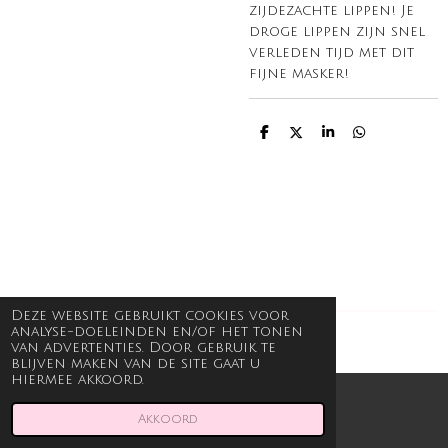
zijdezachte lippen! Je
droge lippen zijn snel
verleden tijd met dit
fijne masker!
D
D
S
D
e
e
h
e
l
e
a
l
e
l
r
e
n
e
n
Deze website gebruikt cookies voor
analyse-doeleinden en/of het tonen
© 2021 - 2026 Beauty en Body Joli
van advertenties. Door gebruik te
blijven maken van de site gaat u
hiermee akkoord.
Akkoord
E-mailadres