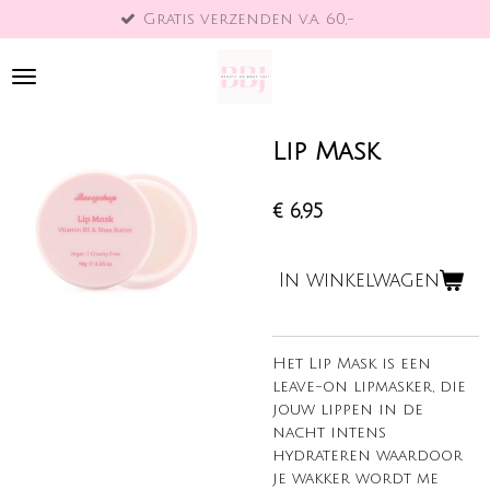
Gratis verzenden v.a. 60,-
Ga
direct
naar
de
hoofdinhoud
Lip Mask
€ 6,95
In winkelwagen
Het Lip Mask is een
leave-on lipmasker, die
jouw lippen in de
nacht intens
hydrateren waardoor
je wakker wordt me