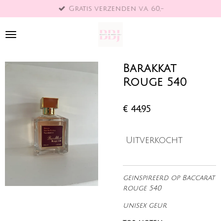
Gratis verzenden v.a. 60,-
Ga
direct
naar
de
hoofdinhoud
Barakkat
Rouge 540
€ 44,95
Uitverkocht
geinspireerd op Baccarat
rouge 540
unisex geur