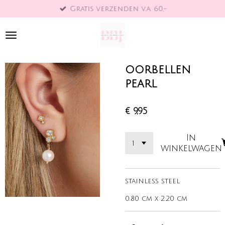
Gratis verzenden v.a. 60,-
Ga
direct
naar
de
hoofdinhoud
oorbellen
pearl
€ 9,95
In
winkelwagen
stainless steel
0.80 cm x 2.20 cm