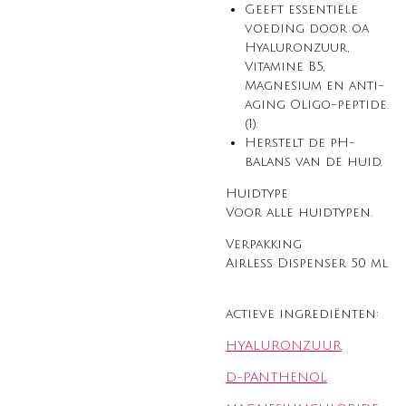
Geeft essentiële
voeding door oa
Hyaluronzuur,
Vitamine B5,
Magnesium en anti-
aging Oligo-peptide.
(1).
Herstelt de pH-
balans van de huid.
Huidtype
Voor alle huidtypen.
Verpakking
Airless Dispenser 50 ml
actieve ingrediënten:
HYALURONZUUR
D-PANTHENOL