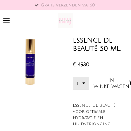
Gratis verzenden v.a. 60,-
Ga
direct
naar
de
hoofdinhoud
ESSENCE DE
BEAUTÉ 50 ML.
€ 49,80
In
winkelwagen
ESSENCE DE BEAUTÉ
voor optimale
hydratatie en
huidverjonging