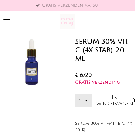
Gratis verzenden v.a. 60,-
Ga
direct
naar
de
hoofdinhoud
SERUM 30% VIT.
C (4X STAB) 20
ML
€ 67,20
GRATIS verzending
In
winkelwagen
Serum 30% vitamine C (4x
prik)