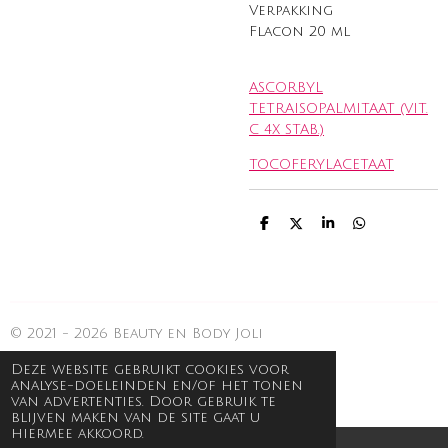
Verpakking
Flacon 20 ml
ASCORBYL
TETRAISOPALMITAAT (VIT.
C 4X STAB.)
TOCOFERYLACETAAT
D
D
S
D
e
e
h
e
l
e
a
l
e
l
r
e
n
e
n
© 2021 - 2026 Beauty en Body Joli
Deze website gebruikt cookies voor
analyse-doeleinden en/of het tonen
van advertenties. Door gebruik te
blijven maken van de site gaat u
hiermee akkoord.