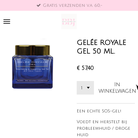
Gratis verzenden v.a. 60,-
Ga
direct
naar
de
hoofdinhoud
GELÉE ROYALE
GEL 50 ML.
€ 57,40
In
winkelwagen
Een echte SOS-gel!
Voedt en herstelt bij
probleemhuid / droge
huid