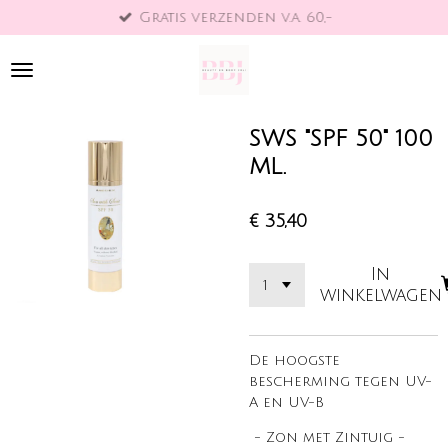
Gratis verzenden v.a. 60,-
Ga
direct
naar
de
hoofdinhoud
SWS "SPF 50" 100
ML.
€ 35,40
In
winkelwagen
De hoogste
bescherming tegen UV-
A en UV-B
-
Zon met Zintuig
-