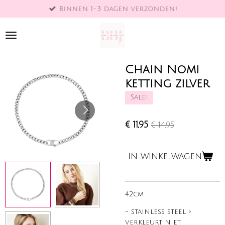
Binnen 1-3 dagen verzonden!
Ga
direct
naar
de
hoofdinhoud
Chain Nomi
ketting zilver
Sale!
€ 11,95
€ 14,95
In winkelwagen
42cm
- stainless steel >
verkleurt niet