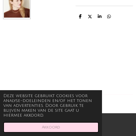
D
D
S
D
e
e
h
e
l
e
a
l
e
l
r
e
n
e
n
Deze website gebruikt cookies voor
analyse-doeleinden en/of het tonen
© 2021 - 2026 Beauty en Body Joli
van advertenties. Door gebruik te
blijven maken van de site gaat u
hiermee akkoord.
Akkoord
E-mailadres