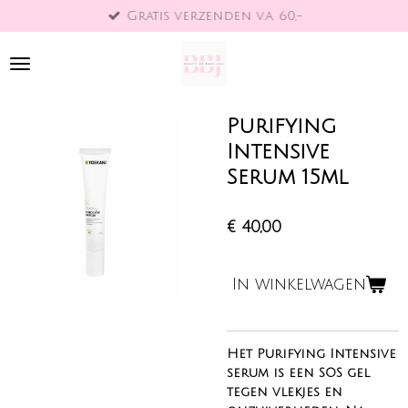
Gratis verzenden v.a. 60,-
Ga
direct
naar
de
hoofdinhoud
Purifying
Intensive
Serum 15ml
€ 40,00
In winkelwagen
Het Purifying Intensive
serum is een SOS gel
tegen vlekjes en