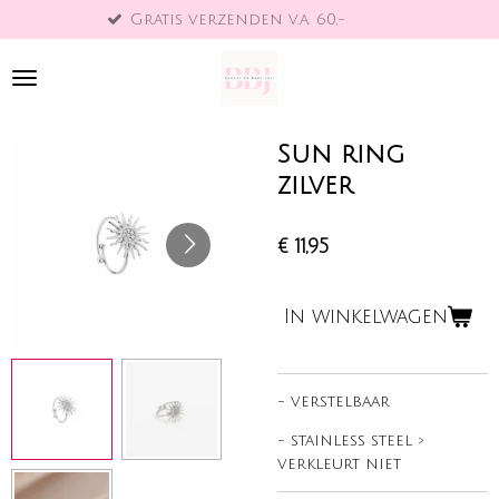
Gratis verzenden v.a. 60,-
B
Ga
direct
naar
de
hoofdinhoud
Sun ring
zilver
€ 11,95
In winkelwagen
- verstelbaar
- stainless steel >
verkleurt niet