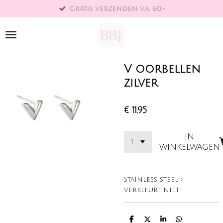
Gratis verzenden v.a. 60,-
Ga
direct
naar
de
hoofdinhoud
V oorbellen
zilver
€ 11,95
In
winkelwagen
Stainless steel >
verkleurt niet
D
D
S
D