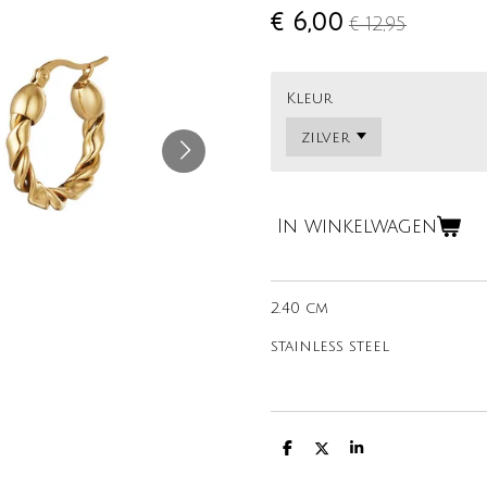
€ 6,00
€ 12,95
Kleur
In winkelwagen
2.40 cm
stainless steel
D
D
S
e
e
h
l
e
a