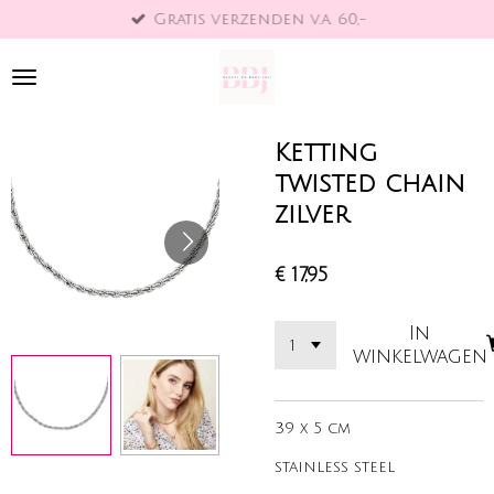
Gratis verzenden v.a. 60,-
Ga
direct
naar
de
hoofdinhoud
Ketting
twisted chain
zilver
€ 17,95
In
winkelwagen
39 x 5 cm
stainless steel