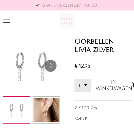
Gratis verzenden v.a. 60,-
Ga
direct
naar
de
hoofdinhoud
Oorbellen
Livia zilver
€ 12,95
In
winkelwagen
2 x 1.20 cm
koper