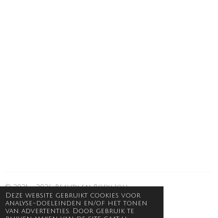
© 2021 - 2026 Beauty en Body Joli
Deze website gebruikt cookies voor
analyse-doeleinden en/of het tonen
van advertenties. Door gebruik te