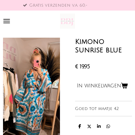
erzenden v.a. 60,-
Binnen 1-
Ga
direct
naar
de
hoofdinhoud
Kimono
Sunrise blue
€ 19,95
In winkelwagen
Goed tot maatje 42
D
D
S
D
e
e
h
e