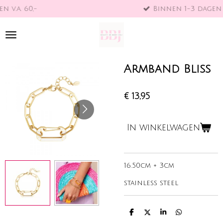
-
Binnen 1-3 dagen verzon
Ga
direct
naar
de
hoofdinhoud
Armband Bliss
€ 13,95
In winkelwagen
16.50cm + 3cm
stainless steel
D
D
S
D
e
e
h
e