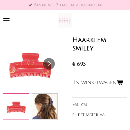
Binnen 1-3 dagen verzonden!
Ga
direct
naar
de
hoofdinhoud
Haarklem
smiley
€ 6,95
In winkelwagen
7.60 cm
sheet materiaal