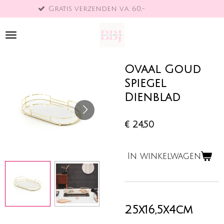
tis verzenden v.a. 60,-
Binne
Ga
direct
naar
de
hoofdinhoud
Ovaal Goud
Spiegel
Dienblad
€ 24,50
In winkelwagen
25x16,5x4cm