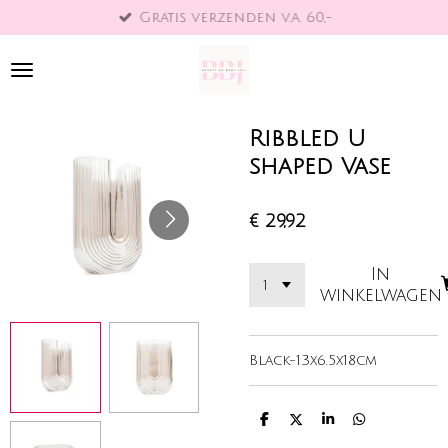
Gratis verzenden v.a. 60,-
Ga
direct
naar
de
hoofdinhoud
Ribbled U
shaped Vase
€ 29,92
In
winkelwagen
Black-13x6.5x18cm
D
D
S
D
e
e
h
e