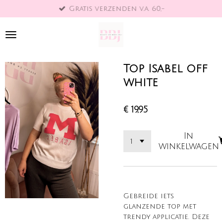
Gratis verzenden v.a. 60,-
Ga
direct
naar
de
hoofdinhoud
Top Isabel off
white
€ 19,95
In
winkelwagen
Gebreide iets
glanzende top met
trendy applicatie. Deze