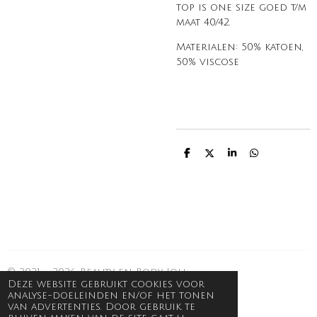
top is one size goed t/m
maat 40/42.
Materialen: 50% katoen,
50% viscose
D
D
S
D
e
e
h
e
l
e
a
l
e
l
r
e
n
e
n
© 2021 - 2026 Beauty en Body Joli
Deze website gebruikt cookies voor
analyse-doeleinden en/of het tonen
van advertenties. Door gebruik te